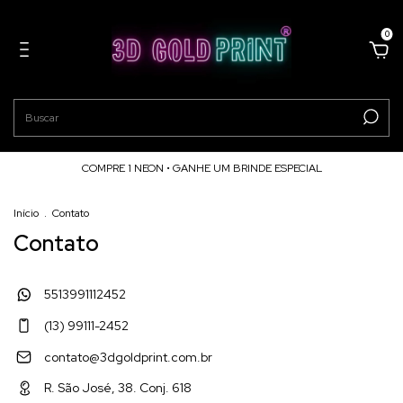
0
COMPRE 1 NEON • GANHE UM BRINDE ESPECIAL
Início
.
Contato
Contato
5513991112452
(13) 99111-2452
contato@3dgoldprint.com.br
R. São José, 38. Conj. 618