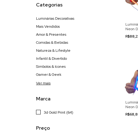
Categorias
Luminárias Decorativas
Luminá
Mais Vendidos
Neon D
110/22
Amor & Presentes
R$88,
Comidas & Bebidas
Natureza & Lifestyle
Infantil & Divertido
Simbolos & Icones
Gamer & Geek
Ver mais
Marca
Luminár
Neon D
110/22
3d Gold Print (64)
R$68,
Preço