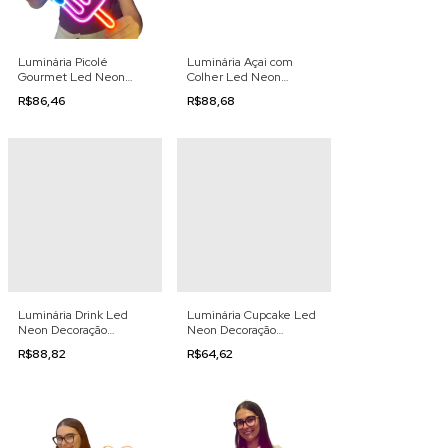
Luminária Picolé
Luminária Açai com
Gourmet Led Neon
Colher Led Neon
Decoração 110/220v
Decoração 110/220v
R$86,46
R$88,68
Luminária Drink Led
Luminária Cupcake Led
Neon Decoração
Neon Decoração
110/220v
110/220v
R$88,82
R$64,62