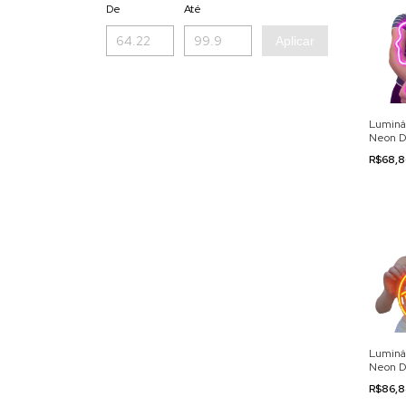
De
Até
Aplicar
Luminá
Neon D
110/22
R$68,
Luminá
Neon D
110/22
R$86,