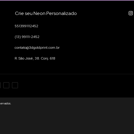
Crie seu Neon Personalizado
5513991112452
(13) 99111-2452
contato@3dgoldprint.com.br
R. São José, 38. Conj. 618
servados.