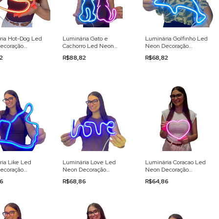
ria Hot-Dog Led
Luminária Gato e
Luminária Golfinho Led
ecoração
Cachorro Led Neon
Neon Decoração
0v
Decoração 110/220v
110/220v
22
R$88,82
R$68,82
ia Like Led
Luminária Love Led
Luminária Coracao Led
ecoração
Neon Decoração
Neon Decoração
0v
110/220v
110/220v
86
R$68,86
R$64,86