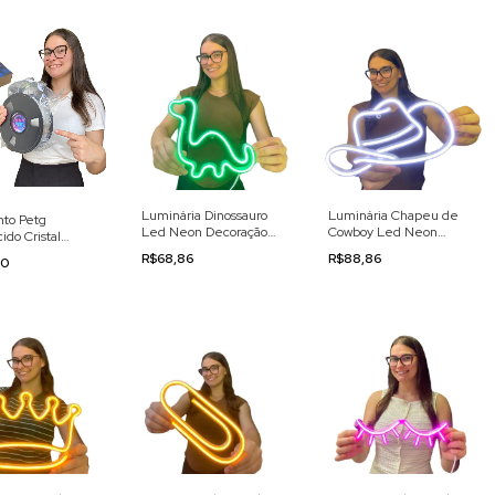
Luminária Dinossauro
Luminária Chapeu de
nto Petg
Led Neon Decoração
Cowboy Led Neon
ido Cristal
110/220v
Decoração 110/220v
m 3d Gold Print
R$68,86
R$88,86
90
ural Translúcido