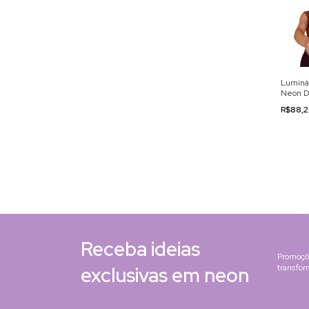
Luminá
Neon D
110/22
R$88,
Receba ideias
Promoçõe
exclusivas em neon
transfo