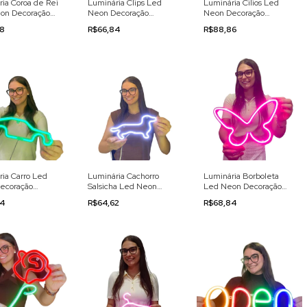
ia Coroa de Rei
Luminária Clips Led
Luminária Cilios Led
on Decoração
Neon Decoração
Neon Decoração
0v
110/220v
110/220v
88
R$66,84
R$88,86
ia Carro Led
Luminária Cachorro
Luminária Borboleta
ecoração
Salsicha Led Neon
Led Neon Decoração
0v
Decoração 110/220v
110/220v
84
R$64,62
R$68,84