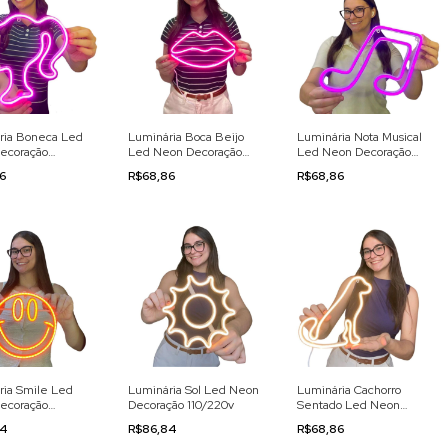
ria Boneca Led
Luminária Boca Beijo
Luminária Nota Musical
ecoração
Led Neon Decoração
Led Neon Decoração
0v
110/220v
110/220v
86
R$68,86
R$68,86
ria Smile Led
Luminária Sol Led Neon
Luminária Cachorro
ecoração
Decoração 110/220v
Sentado Led Neon
0v
Decoração 110/220v
84
R$86,84
R$68,86