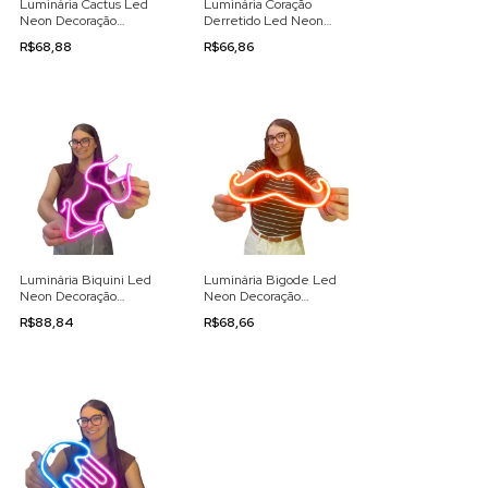
Luminária Cactus Led
Luminária Coração
Neon Decoração
Derretido Led Neon
110/220v
Decoração 110/220v
R$68,88
R$66,86
Luminária Biquini Led
Luminária Bigode Led
Neon Decoração
Neon Decoração
110/220v
110/220v
R$88,84
R$68,66