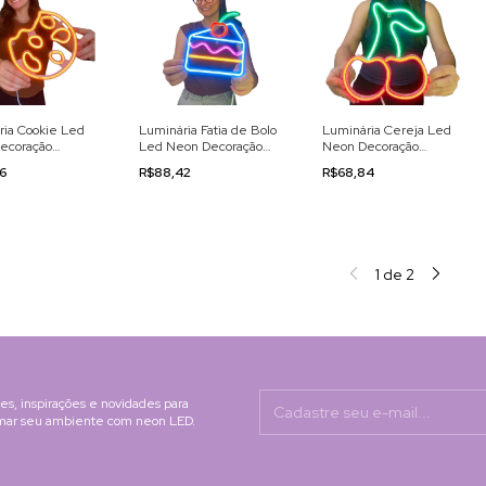
ria Cookie Led
Luminária Fatia de Bolo
Luminária Cereja Led
ecoração
Led Neon Decoração
Neon Decoração
0v
110/220v
110/220v
26
R$88,42
R$68,84
1
de
2
s, inspirações e novidades para
rmar seu ambiente com neon LED.