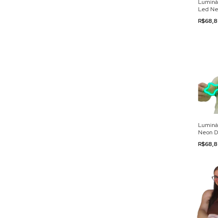
Luminár
Led Ne
110/22
R$68,
Luminár
Neon D
110/22
R$68,