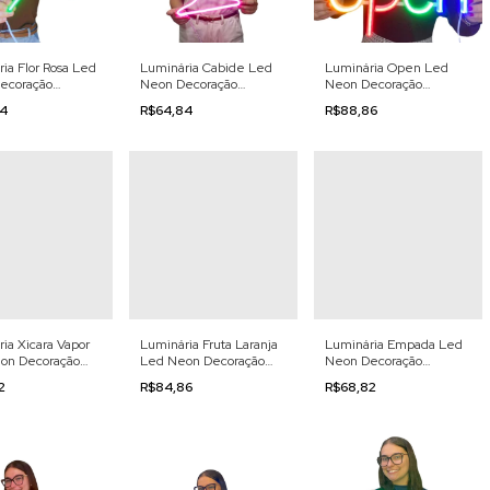
ia Flor Rosa Led
Luminária Cabide Led
Luminária Open Led
ecoração
Neon Decoração
Neon Decoração
0v
110/220v
110/220v
44
R$64,84
R$88,86
ia Xicara Vapor
Luminária Fruta Laranja
Luminária Empada Led
on Decoração
Led Neon Decoração
Neon Decoração
0v
110/220v
110/220v
62
R$84,86
R$68,82