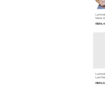
Luminár
Neon D
110/22
R$86,
Luminár
Led Ne
110/22
R$86,