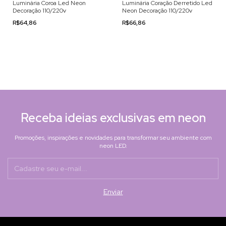
Luminária Coroa Led Neon
Luminária Coração Derretido Led
Decoração 110/220v
Neon Decoração 110/220v
R$64,86
R$66,86
Receba ideias exclusivas em neon
Promoções, inspirações e novidades para transformar seu ambiente com
neon LED.