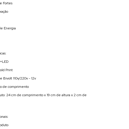
e Fortes
ixação
de Energia
cas:
co+LED
old Print
 Bivolt 110v/220v - 12v
ro de comprimento
uto: 24 cm de comprimento x 19 cm de altura x 2 cm de
onais:
roduto