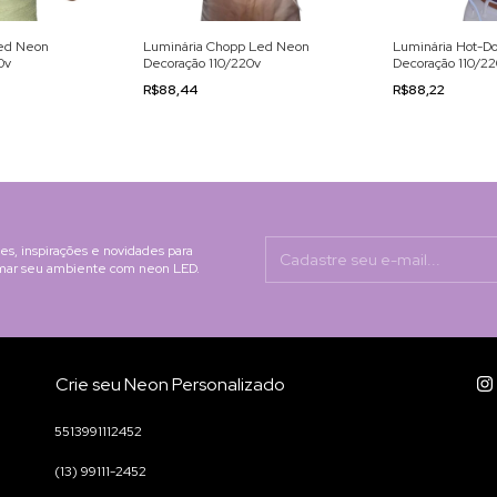
Led Neon
Luminária Chopp Led Neon
Luminária Hot-D
0v
Decoração 110/220v
Decoração 110/2
R$88,44
R$88,22
s, inspirações e novidades para
rmar seu ambiente com neon LED.
Crie seu Neon Personalizado
5513991112452
(13) 99111-2452