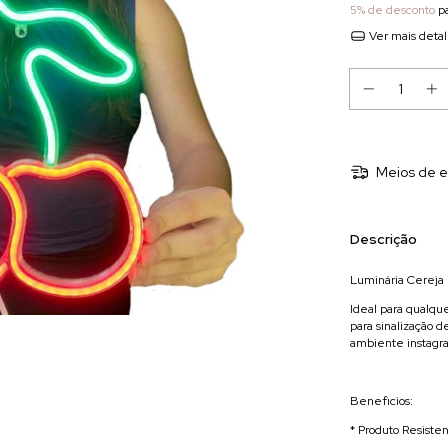
5% de desconto
pa
Ver mais deta
Meios de e
Descrição
Luminária Cereja 
Ideal para qualqu
para sinalização de
ambiente instagr
Beneficios:
* Produto Resiste