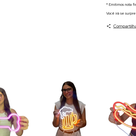
* Emitimos nota fi
Você irá se surpr
Compartilh