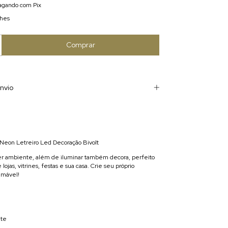
gando com Pix
lhes
nvio
Neon Letreiro Led Decoração Bivolt
er ambiente, além de iluminar também decora, perfeito
 lojas, vitrines, festas e sua casa. Crie seu próprio
amável!
nte