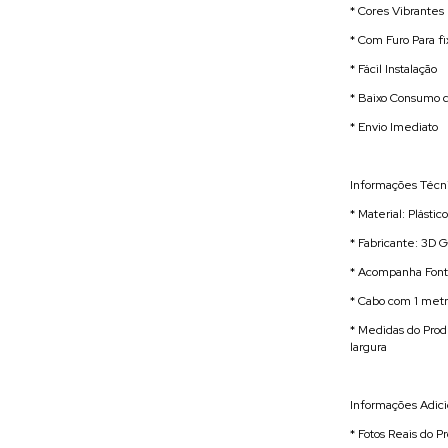
* Cores Vibrantes 
* Com Furo Para f
* Fácil Instalação
* Baixo Consumo 
* Envio Imediato
Informações Técni
* Material: Plásti
* Fabricante: 3D G
* Acompanha Fonte
* Cabo com 1 met
* Medidas do Prod
largura
Informações Adici
* Fotos Reais do P