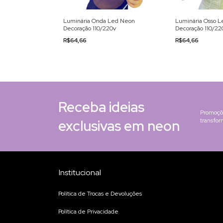
 Led Neon
Luminária Onda Led Neon
Luminária Osso 
0v
Decoração 110/220v
Decoração 110/22
R$64,66
R$64,66
Receba ideias
Promoçõe
exclusivas em neon
transfo
Institucional
Política de Trocas e Devoluções
Política de Privacidade