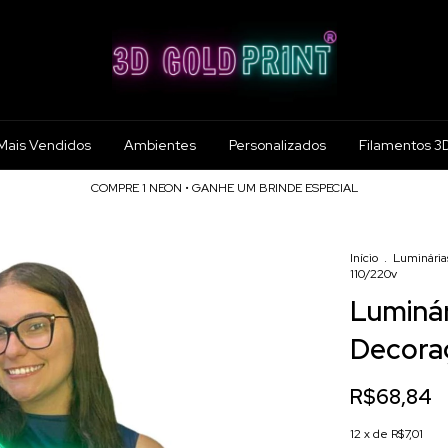
Mais Vendidos
Ambientes
Personalizados
Filamentos 3
COMPRE 1 NEON • GANHE UM BRINDE ESPECIAL
Início
.
Luminária
110/220v
Luminár
Decora
R$68,84
12
x de
R$7,01