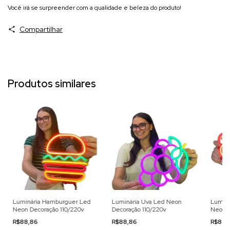
Você irá se surpreender com a qualidade e beleza do produto!
Compartilhar
Produtos similares
Luminária Hamburguer Led
Luminária Uva Led Neon
Luminá
Neon Decoração 110/220v
Decoração 110/220v
Neon D
R$88,86
R$88,86
R$88,