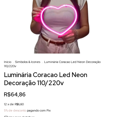
Início
.
Simbolos & Icones
.
Luminária Coracao Led Neon Decoração
110/220v
Luminária Coracao Led Neon
Decoração 110/220v
R$64,86
12
x de
R$6,60
5% de desconto
pagando com Pix