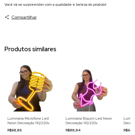
Você irá se surpreender com a qualidade e beleza do produto!
Compartilhar
Produtos similares
Luminária Microfone Led
Luminária Biquini Led Neon
Luminá
Neon Decoração 110/220v
Decoração 110/220v
Decora
R$68,86
R$88,84
R$64,