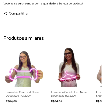
Você irá se surpreender com a qualidade e beleza do produto!
Compartilhar
Produtos similares
Luminária Osso Led Neon
Luminária Cabide Led Neon
Luminá
Decoração 110/220v
Decoração 110/220v
Neon D
R$64,66
R$64,84
R$68,