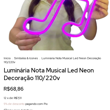
Início
.
Simbolos & Icones
.
Luminária Nota Musical Led Neon Decoração
110/220v
Luminária Nota Musical Led Neon
Decoração 110/220v
R$68,86
12
x de
R$7,01
5% de desconto
pagando com Pix