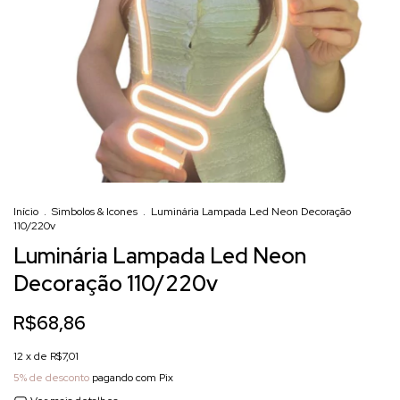
Início
.
Simbolos & Icones
.
Luminária Lampada Led Neon Decoração
110/220v
Luminária Lampada Led Neon
Decoração 110/220v
R$68,86
12
x de
R$7,01
5% de desconto
pagando com Pix