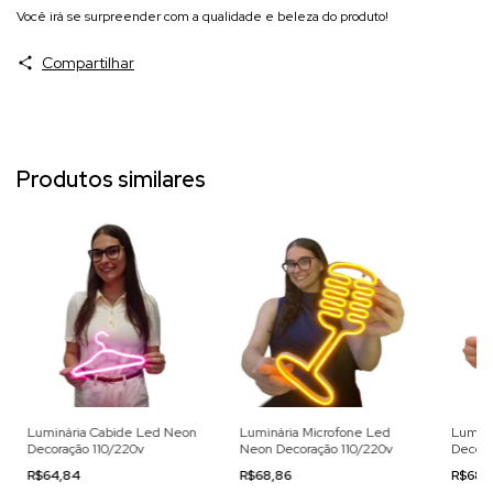
Você irá se surpreender com a qualidade e beleza do produto!
Compartilhar
Produtos similares
Luminária Cabide Led Neon
Luminária Microfone Led
Luminá
Decoração 110/220v
Neon Decoração 110/220v
Decora
R$64,84
R$68,86
R$68,