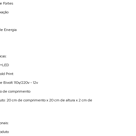
e Fortes
ixação
de Energia
cas:
co+LED
old Print
 Bivolt 110v/220v - 12v
ro de comprimento
uto: 20 cm de comprimento x 20 cm de altura x 2 cm de
onais:
roduto