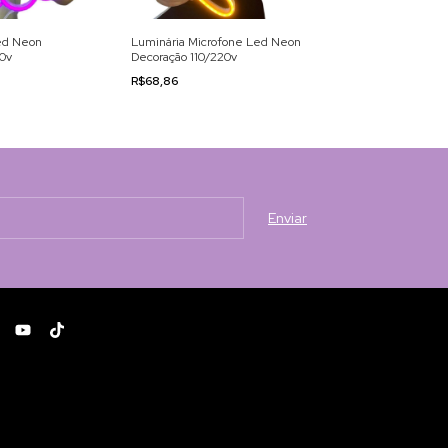
ed Neon
Luminária Microfone Led Neon
Luminária Óculo
20v
Decoração 110/220v
Decoração 110/2
R$68,86
R$68,44