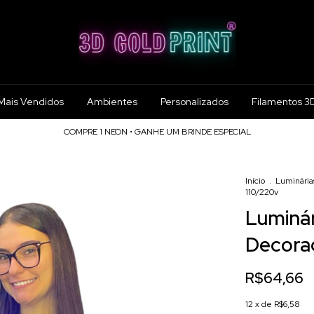
Mais Vendidos
Ambientes
Personalizados
Filamentos 3
COMPRE 1 NEON • GANHE UM BRINDE ESPECIAL
Início
.
Luminária
110/220v
Luminá
Decora
R$64,66
12
x de
R$6,58