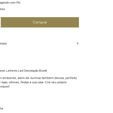
gando com Pix
lhes
nvio
eon Letreiro Led Decoração Bivolt
er ambiente, além de iluminar também decora, perfeito
 lojas, vitrines, festas e sua casa. Crie seu próprio
amável!
nte