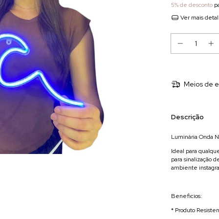
5% de desconto
pa
Ver mais deta
Meios de e
Descrição
Luminária Onda N
Ideal para qualqu
para sinalização de
ambiente instagr
Beneficios:
* Produto Resiste