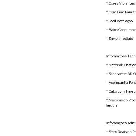
* Cores Vibrantes 
* Com Furo Para f
* Fácil Instalação
* Baixo Consumo 
* Envio Imediato
Informações Técni
* Material: Plásti
* Fabricante: 3D G
* Acompanha Fonte
* Cabo com 1 met
* Medidas do Prod
largura
Informações Adici
* Fotos Reais do P