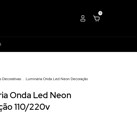
0
D
s Decorativas
.
Luminária Onda Led Neon Decoração
ria Onda Led Neon
ção 110/220v