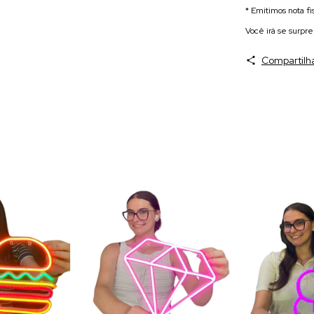
* Emitimos nota fi
Você irá se surpr
Compartilh