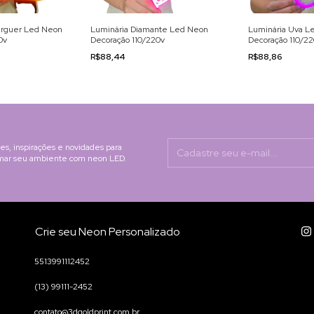
rguer Led Neon
Luminária Diamante Led Neon
Luminária Uva L
0v
Decoração 110/220v
Decoração 110/2
R$88,44
R$88,86
s, inspirações e novidades para
rmar seu ambiente com neon LED.
Crie seu Neon Personalizado
5513991112452
(13) 99111-2452
contato@3dgoldprint.com.br