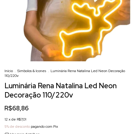
Início
.
Simbolos & Icones
.
Luminária Rena Natalina Led Neon Decoração
110/220v
Luminária Rena Natalina Led Neon
Decoração 110/220v
R$68,86
12
x de
R$7,01
5% de desconto
pagando com Pix