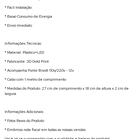
* Fácil Instalação
* Baixo Consumo de Energia
* Envio Imediato
Informações Técnicas:
* Material: Plástico+LED
* Fabricante: 3D Gold Print
* Acompanha Fonte Bivolt 110v/220v - 12v
* Cabo com 1 metro de comprimento
* Medidas do Produto: 27 cm de comprimento x 18 cm de altura x 2 cm de
largura
Informações Adicionais:
* Fotos Reais do Produto
* Emitimos nota fiscal em todas as nossas vendas
Você irá se surpreender com a qualidade e beleza do produto!