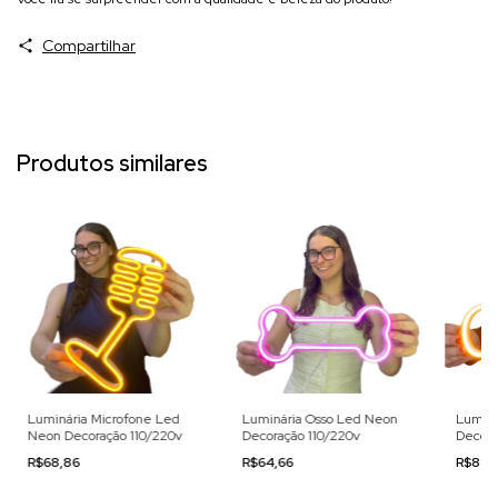
Compartilhar
Produtos similares
Luminária Microfone Led
Luminária Osso Led Neon
Luminá
Neon Decoração 110/220v
Decoração 110/220v
Decora
R$68,86
R$64,66
R$88,