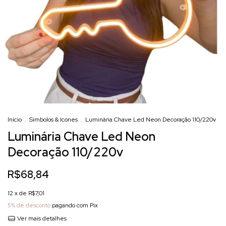
Início
.
Simbolos & Icones
.
Luminária Chave Led Neon Decoração 110/220v
Luminária Chave Led Neon
Decoração 110/220v
R$68,84
12
x de
R$7,01
5% de desconto
pagando com Pix
Ver mais detalhes